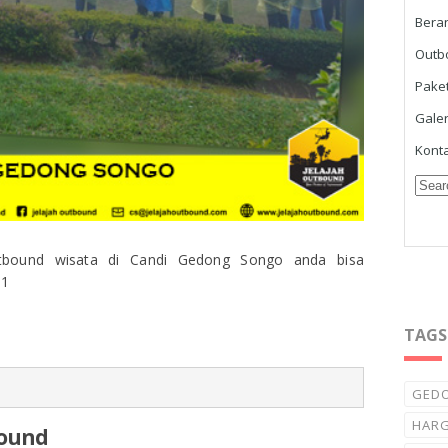
Bera
Outb
Pake
Gale
Kont
utbound wisata di Candi Gedong Songo anda bisa
61
TAGS
GED
HAR
bound