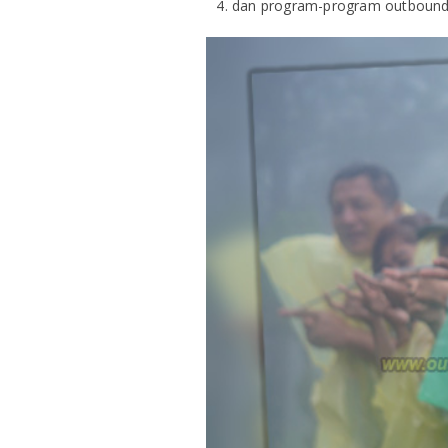
dan program-program outbound