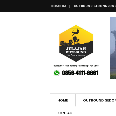
BERANDA
OUTBOUND GEDONGSON
HOME
OUTBOUND GEDO
KONTAK